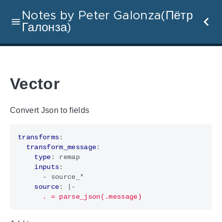
Notes by Peter Galonza(Пётр
Галонза)
Vector
Convert Json to fields
transforms
:
transform_message
:
type
:
remap
inputs
:
- 
source_*
source
:
|-
      . = parse_json(.message)