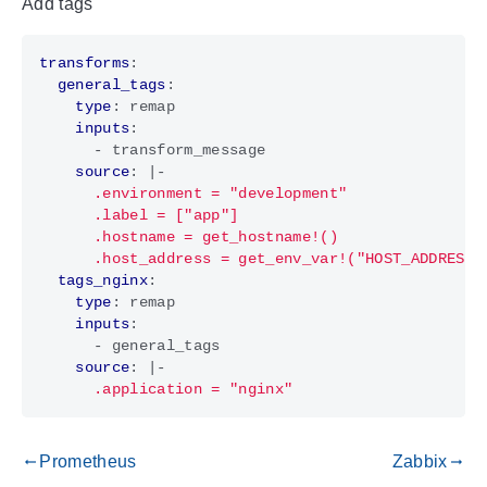
Add tags
transforms
:
general_tags
:
type
:
remap
inputs
:
- 
transform_message
source
:
|-
      .host_address = get_env_var!("HOST_ADDRESS"
tags_nginx
:
type
:
remap
inputs
:
- 
general_tags
source
:
|-
      .application = "nginx"
Prometheus
Zabbix
gdoc_arrow_left_alt
gdoc_arrow_right_alt